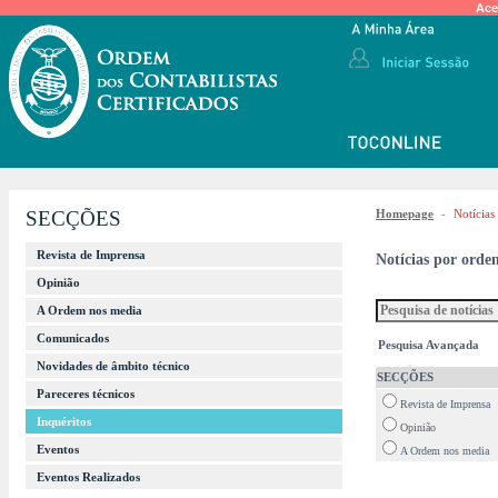
Ace
SECÇÕES
Homepage
-
Notícias
Revista de Imprensa
Notícias por orde
Opinião
A Ordem nos media
Comunicados
Pesquisa Avançada
Novidades de âmbito técnico
SECÇÕES
Pareceres técnicos
Revista de Imprensa
Inquéritos
Opinião
Eventos
A Ordem nos media
Eventos Realizados