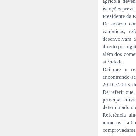
agrícola, deve
isenções previs
Presidente da R
De acordo com 
canónicas, re
desenvolvam at
direito portugu
além dos comerc
atividade.
Daí que os re
encontrando-se
20 167/2013, de
De referir que,
principal, ativ
determinado nos
Referência ai
números 1 a 6 d
comprovadament