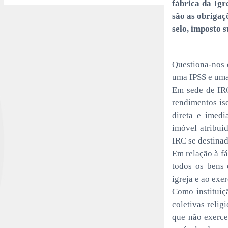
fábrica da Igr
são as obrigaç
selo, imposto 
Questiona-nos 
uma IPSS e uma 
Em sede de IRC
rendimentos ise
direta e imedi
imóvel atribuí
IRC se destinad
Em relação à fá
todos os bens 
igreja e ao exe
Como instituiçã
coletivas relig
que não exerce,