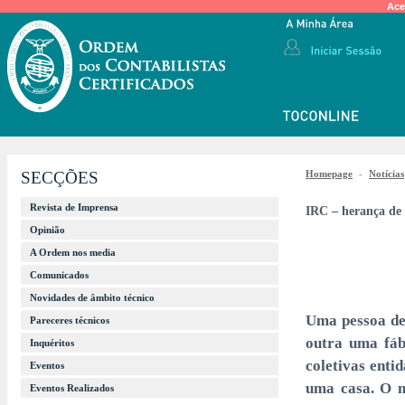
Ace
SECÇÕES
Homepage
-
Notícias
Revista de Imprensa
IRC – herança de p
Opinião
A Ordem nos media
Comunicados
Novidades de âmbito técnico
Uma pessoa de
Pareceres técnicos
outra uma fáb
Inquéritos
coletivas enti
Eventos
uma casa. O m
Eventos Realizados