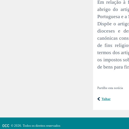
Em relação à f
abrigo do arti
Portuguesa e a 
Dispõe o artig
dioceses e de
canónicas const
de fins religi
termos dos arti
os impostos sob
de bens para fin
Partilhe esta notícia
Voltar
© 2026. Todos os direitos reservados