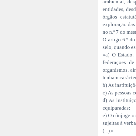
ambiental, des
entidades, des
órgãos estatu
exploração das
no n.º 7 do mes
O artigo 6.º d
selo, quando es
«a) O Estado, 
federações de 
organismos, ai
tenham carácter
b) As instituiç
c) As pessoas c
d) As instituiç
equiparadas;
e) O cônjuge ou
sujeitas à verba
(...).»